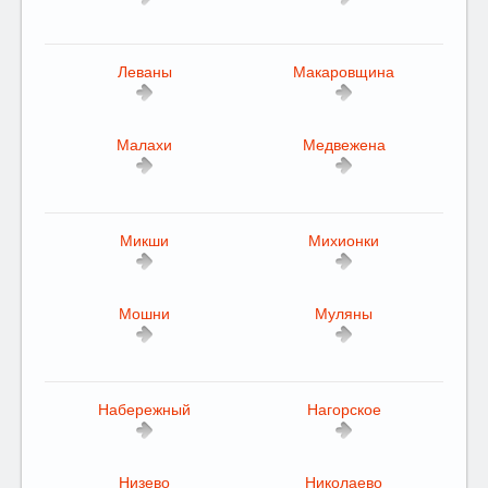
Леваны
Макаровщина
Малахи
Медвежена
Микши
Михионки
Мошни
Муляны
Набережный
Нагорское
Низево
Николаево