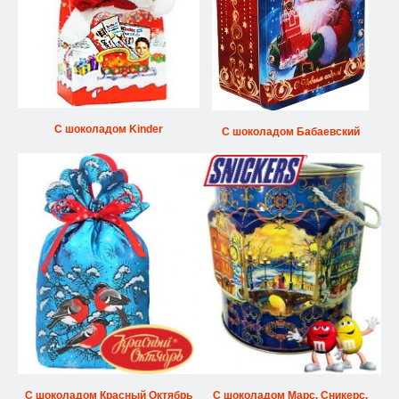
С шоколадом Kinder
С шоколадом Бабаевский
С шоколадом Красный Октябрь
С шоколадом Марс, Сникерс,