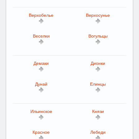
Верхобелье
Верхосунье
Веселки
Вогульцы
Демаки
Дионки
Дунай
Елинцы
Ильинское
Князи
Красное
Лебеди