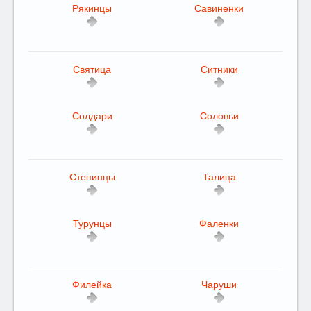
Рякинцы
Савиненки
Святица
Ситники
Солдари
Соловьи
Степинцы
Талица
Турунцы
Фаленки
Филейка
Чаруши